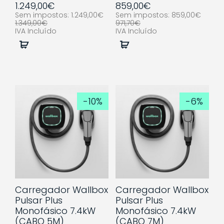
1.249,00€
859,00€
Sem impostos: 1.249,00€
Sem impostos: 859,00€
1.349,00€
971,70€
IVA Incluído
IVA Incluído
Comprar
Comprar
-10%
-6%
Carregador Wallbox
Carregador Wallbox
Pulsar Plus
Pulsar Plus
Monofásico 7.4kW
Monofásico 7.4kW
(CABO 5M)
(CABO 7M)