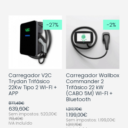
-27%
-2%
Carregador V2C
Carregador Wallbox
Trydan Trifásico
Commander 2
22Kw Tipo 2 WI-FI +
Trifásico 22 kW
APP
(CABO 5M) WI-FI +
Bluetooth
877,48€
639,60€
1.217,70€
Sem impostos: 520,00€
1.199,00€
713,40€
Sem impostos: 1.199,00€
IVA Incluído
1.217,70€