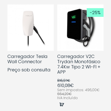
-25%
Carregador Tesla
Carregador V2C
Wall Connector
Trydan Monofásico
7.4Kw Tipo 2 WI-FI +
Preço sob consulta
APP
816,97€
610,08€
Sem impostos: 496,00€
664,20€
IVA Incluído
Comprar