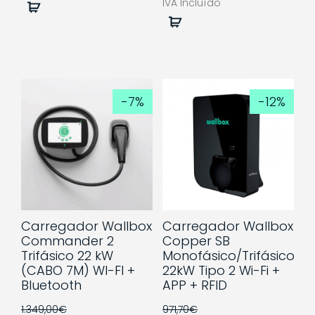
IVA Incluído
Comprar
Comprar
-7%
-12%
Carregador Wallbox
Carregador Wallbox
Commander 2
Copper SB
Trifásico 22 kW
Monofásico/Trifásico
(CABO 7M) WI-FI +
22kW Tipo 2 Wi-Fi +
Bluetooth
APP + RFID
1.349,00€
971,70€