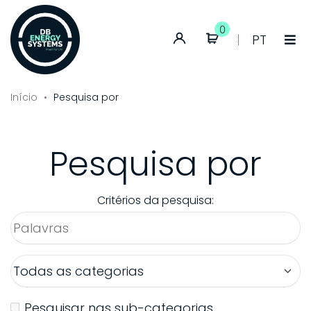
0
Conta
Idioma:
PT
de
Portuguê
cliente
Início
Pesquisa por
Pesquisa por
Critérios da pesquisa:
Pesquisar nas sub-categorias