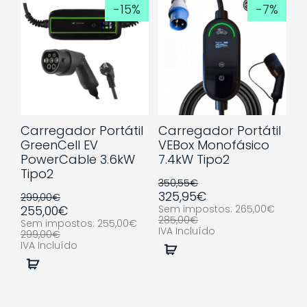
-15%
-7%
Carregador Portátil
Carregador Portátil
GreenCell EV
VEBox Monofásico
PowerCable 3.6kW
7.4kW Tipo2
Tipo2
350,55€
325,95€
299,00€
255,00€
Sem impostos: 265,00€
285,00€
Sem impostos: 255,00€
IVA Incluído
299,00€
IVA Incluído
Comprar
Comprar