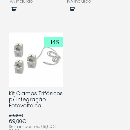
IVA Incluído
IVA Incluído
Comprar
Comprar
-14%
Kit Clamps Trifásicos
p/ Integração
Fotovoltaica
80,00€
69,00€
Sem impostos: 69,00€