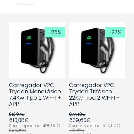
-25%
-27%
Carregador V2C
Carregador V2C
Trydan Monofásico
Trydan Trifásico
7.4Kw Tipo 2 WI-FI +
22Kw Tipo 2 WI-FI +
APP
APP
816,97€
877,48€
610,08€
639,60€
Sem impostos: 496,00€
Sem impostos: 520,00€
664,20€
713,40€