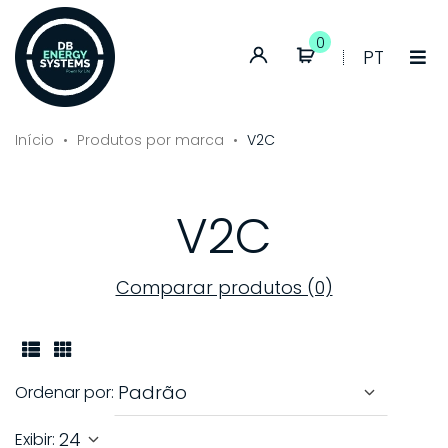
0
Conta
Idioma:
PT
de
Portuguê
cliente
Início
Produtos por marca
V2C
V2C
Comparar produtos (0)
Ordenar por:
Exibir: