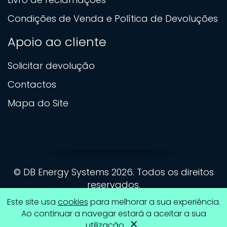
Condições de Venda e Política de Devoluções
Apoio ao cliente
Solicitar devolução
Contactos
Mapa do Site
© DB Energy Systems 2026. Todos os direitos
reservados.
WebDesign by
Global Pixel
Este site usa
cookies
para melhorar a sua experiência.
Ao continuar a navegar estará a aceitar a sua
×
utilização