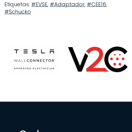
Etiquetas:
#EVSE
,
#Adaptador
,
#CEE16
,
#Schucko