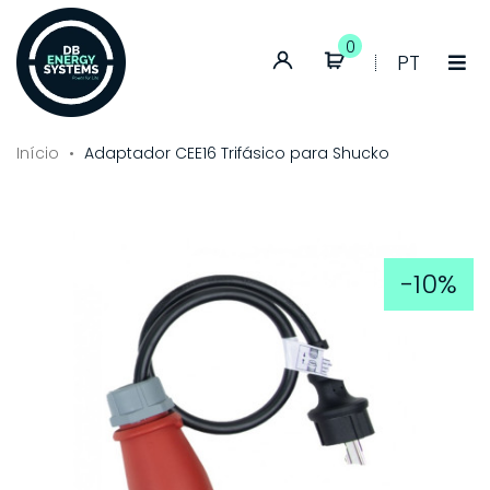
0
Conta
Idioma:
PT
de
Portuguê
cliente
Início
Adaptador CEE16 Trifásico para Shucko
-10%